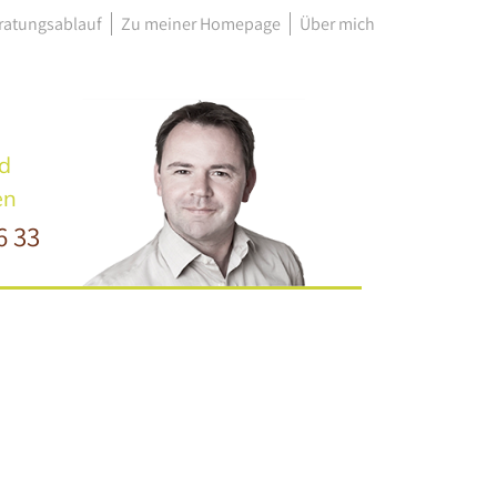
ratungsablauf
Zu meiner Homepage
Über mich
d
en
6 33